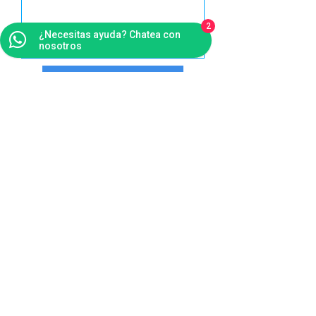
2
¿Necesitas ayuda? Chatea con
nosotros
Enviar encuesta
Este portal técnico está destinado
exclusivamente a la gestión y consulta de
información técnica. Para acceder a
información corporativa, institucional o
comercial de Oxigénesis, visite nuestra web
corporativa a través del siguiente enlace:
www.oxigenesis.es