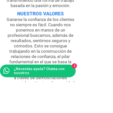
transmitiendo una forma de trabajo
basada en la pasión y emoción.
NUESTROS VALORES
Ganarse la confianza de los clientes
no siempre es fácil. Cuando nos
ponemos en manos de un
profesional buscamos, además de
resultados, sentirnos seguros y
cómodos. Esto se consigue
trabajando en la construcción de
relaciones de confianza, el pilar
fundamental en el que se basa la
2
relación Oxigénesis y cliente. Por ello
¿Necesitas ayuda? Chatea con
damos a conocer con total claridad
nosotros
a través de demostraciones
presenciales y técnicas la veracidad
del producto ofrecido. Por lo cual
aconsejamos siempre exigir una
demostración de pureza de los
tratamientos de oxigenoterapia.
Desde Oxigénesis® ponemos a