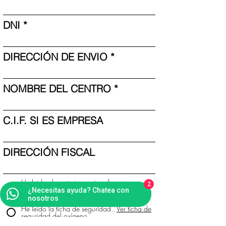
DNI
DIRECCIÓN DE ENVIO
NOMBRE DEL CENTRO
C.I.F. SI ES EMPRESA
DIRECCIÓN FISCAL
He leido el contrato y quiero firmar
2
digitalmente. .
Ver contrato modelo espacios
¿Necesitas ayuda? Chatea con
O2
nosotros
He leido la ficha de seguridad..
Ver ficha de
seguridad del oxígeno